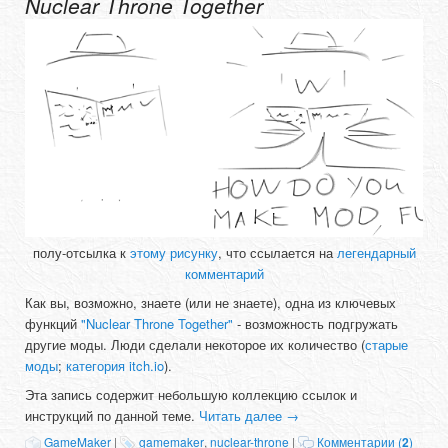
Nuclear Throne Together
полу-отсылка к
этому рисунку
, что ссылается на
легендарный
комментарий
Как вы, возможно, знаете (или не знаете), одна из ключевых
функций
"Nuclear Throne Together"
- возможность подгружать
другие моды. Люди сделали некоторое их количество (
старые
моды
;
категория itch.io
).
Эта запись содержит небольшую коллекцию ссылок и
инструкций по данной теме.
Читать далее
→
GameMaker
|
gamemaker
,
nuclear-throne
|
Комментарии (
2
)