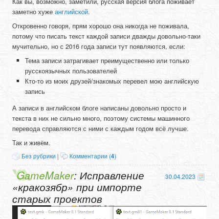
Как вы, возможно, заметили, русская версия блога поживает
заметно хуже
английской
.
Откровенно говоря, прям хорошо она никогда не поживала,
потому что писать текст каждой записи дважды довольно-таки
мучительно, но с 2016 года записи тут появляются, если:
Тема записи затрагивает преимущественно или только
русскоязычных пользователей
Кто-то из моих друзей/знакомых перевел мою английскую
запись
А записи в английском блоге написаны довольно просто и
текста в них не сильно много, поэтому системы машинного
перевода справляются с ними с каждым годом всё лучше.
Так и живём.
Без рубрики
|
Комментарии (
4
)
GameMaker
: Исправление
30.04.2023
«кракозябр» при импорте
старых проектов