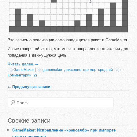
Это запись о реализации самонаводящихся ракет в GameMaker.
Иначе говоря, объектов, что меняют направление движения для
попадания в движущуюся цель.
Читать далее
→
GameMaker
|
gamemaker
,
движение
,
пример
,
средний
|
Комментарии (
2
)
Навигация по записям
←
Предыдущие записи
Поиск
Свежие записи
GameMaker: Исправление «кракозябр» при импорте
старых проектов