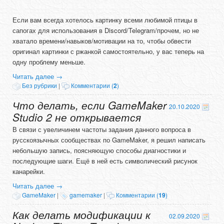
Если вам всегда хотелось картинку всеми любимой птицы в
сапогах для использования в Discord/Telegram/прочем, но не
хватало времени/навыков/мотивации на то, чтобы обвести
оригинал картинки с ржанкой самостоятельно, у вас теперь на
одну проблему меньше.
Читать далее
→
Без рубрики
|
Комментарии (
2
)
Что делать, если GameMaker
20.10.2020
Studio 2 не открывается
В связи с увеличинем частоты задания данного вопроса в
русскоязычных сообществах по GameMaker, я решил написать
небольшую запись, поясняющую способы диагностики и
последующие шаги. Ещё в ней есть символический рисунок
канарейки.
Читать далее
→
GameMaker
|
gamemaker
|
Комментарии (
19
)
Как делать модификации к
02.09.2020