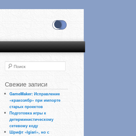
Поиск
Свежие записи
GameMaker: Исправление
«кракозябр» при импорте
старых проектов
Подготовка игры к
детерминистическому
сетевому коду
Шрифт «Igiari», но с