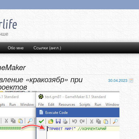
учше
ержимому
му содержимому
Обо мне
Ссылки (англ.)
eMaker
вление «кракозябр» при
30.04.2023
роектов