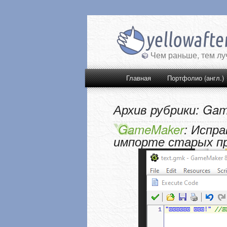
Чем раньше, тем л
Главное меню
Перейти к основному сод
Перейти к дополнительно
Главная
Портфолио (англ.)
Архив рубрики:
Gam
GameMaker
: Испра
импорте старых п