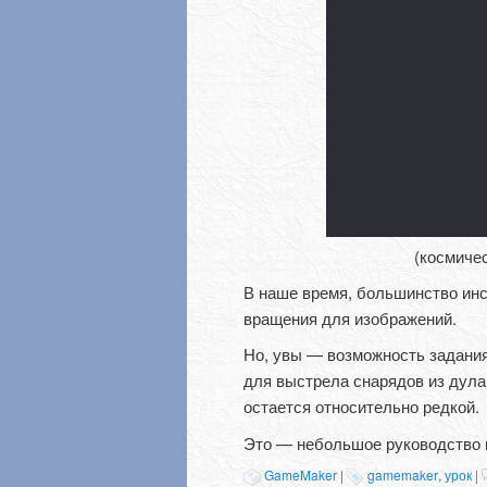
(космиче
В наше время, большинство инс
вращения для изображений.
Но, увы — возможность задания
для выстрела снарядов из дула 
остается относительно редкой.
Это — небольшое руководство 
GameMaker
|
gamemaker
,
урок
|