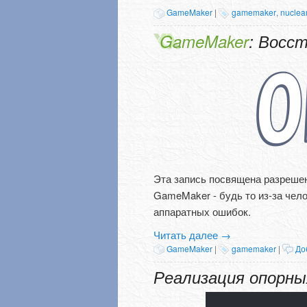
GameMaker
|
gamemaker
,
nuclea
GameMaker
: Восс
Эта запись посвящена разрешен
GameMaker - будь то из-за чел
аппаратных ошибок.
Читать далее
→
GameMaker
|
gamemaker
|
До
Реализация опорных 