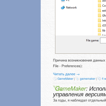
Причина возникновения данных 
File - Preferences):
Читать далее
→
GameMaker
|
gamemaker
|
1
к
GameMaker
: Испо
управления версия
За годы, я наблюдал отдельный