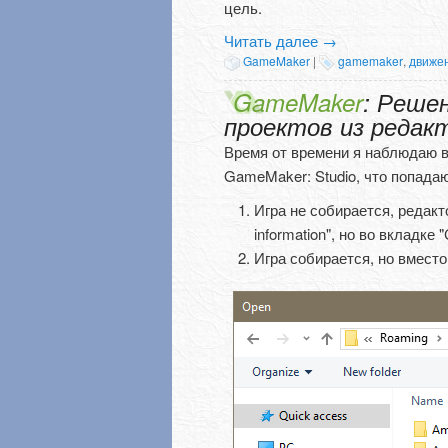
цель.
Читать далее
→
GameMaker
|
gamemaker
,
движе
GameMaker
: Реше
проектов из редак
Время от времени я наблюдаю в
GameMaker: Studio, что попадаю
Игра не собирается, редакто
information", но во вкладке 
Игра собирается, но вместо