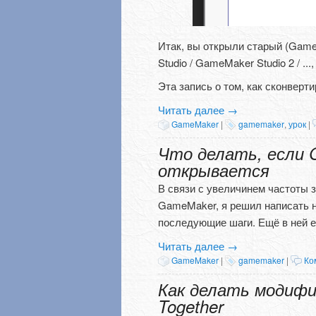
Итак, вы открыли старый (Game
Studio / GameMaker Studio 2 / .
Эта запись о том, как сконверти
Читать далее
→
GameMaker
|
gamemaker
,
урок
|
Что делать, если G
открывается
В связи с увеличинем частоты 
GameMaker, я решил написать 
последующие шаги. Ещё в ней е
Читать далее
→
GameMaker
|
gamemaker
|
Ко
Как делать модифик
Together