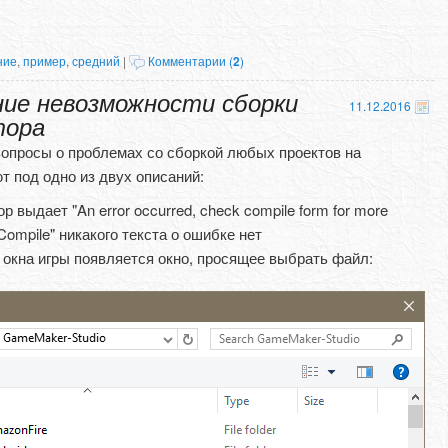
ние
,
пример
,
средний
|
Комментарии (
2
)
ние невозможности сборки
11.12.2016
тора
опросы о проблемах со сборкой любых проектов на
т под одно из двух описаний:
р выдает "An error occurred, check compile form for more
"Compile" никакого текста о ошибке нет
 окна игры появляется окно, просящее выбрать файл: