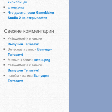
кириллицей
штош.png
Что делать, если GameMaker
Studio 2 не открывается
Свежие комментарии
YellowAfterlife
к записи
Выпущен Terrasavr!
Вячеслав
к записи
Выпущен
Terrasavr!
Михаил
к записи
штош.png
YellowAfterlife
к записи
Выпущен Terrasavr!
нонейм
к записи
Выпущен
Terrasavr!