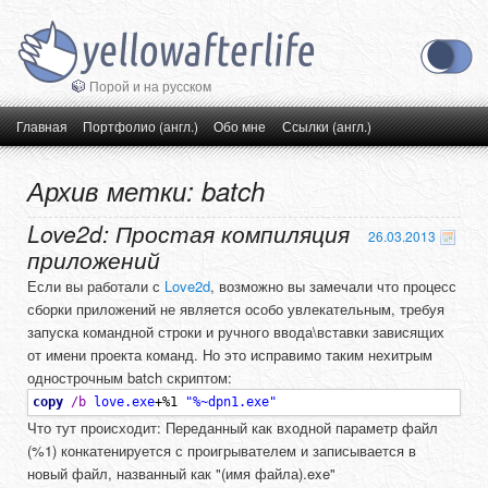
Порой и на русском
Главное меню
Перейти к основному содержимому
Перейти к дополнительному содержимому
Главная
Портфолио (англ.)
Обо мне
Ссылки (англ.)
Архив метки:
batch
Love2d: Простая компиляция
26.03.2013
приложений
Если вы работали с
Love2d
, возможно вы замечали что процесс
сборки приложений не является особо увлекательным, требуя
запуска командной строки и ручного ввода\вставки зависящих
от имени проекта команд. Но это исправимо таким нехитрым
однострочным batch скриптом:
copy
/b
love.exe
+%1 
"%~dpn1.exe"
Что тут происходит: Переданный как входной параметр файл
(%1) конкатенируется с проигрывателем и записывается в
новый файл, названный как "(имя файла).exe"