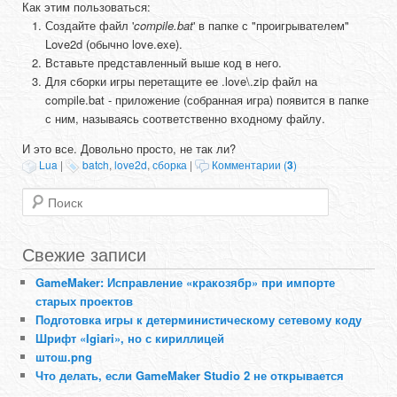
Как этим пользоваться:
Создайте файл '
compile.bat
' в папке с "проигрывателем"
Love2d (обычно love.exe).
Вставьте представленный выше код в него.
Для сборки игры перетащите ее .love\.zip файл на
compile.bat - приложение (собранная игра) появится в папке
с ним, называясь соответственно входному файлу.
И это все. Довольно просто, не так ли?
Lua
|
batch
,
love2d
,
сборка
|
Комментарии (
3
)
Поиск
Свежие записи
GameMaker: Исправление «кракозябр» при импорте
старых проектов
Подготовка игры к детерминистическому сетевому коду
Шрифт «Igiari», но с кириллицей
штош.png
Что делать, если GameMaker Studio 2 не открывается